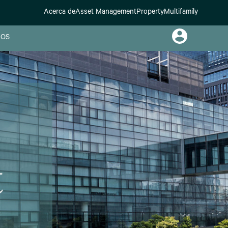
Acerca de
Asset Management
Property
Multifamily
OS